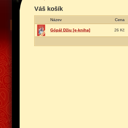
Váš košík
Název
Cena
Gópál Džiu [e-kniha]
26 Kč