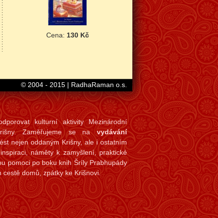
Cena:
130 Kč
© 2004 - 2015 | RadhaRaman o.s.
porovat kulturní aktivity Mezinárodní
 Krišny. Zaměřujeme se na
vydávání
nést nejen oddaným Krišny, ale i ostatním
spiraci, náměty k zamyšlení, praktické
ou pomoci po boku knih Šríly Prabhupády
 cestě domů, zpátky ke Krišnovi.