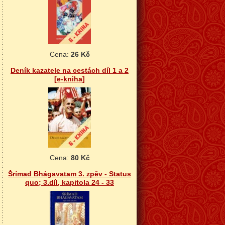
Cena:
26 Kč
Deník kazatele na cestách díl 1 a 2
[e-kniha]
Cena:
80 Kč
Šrímad Bhágavatam 3. zpěv - Status
quo; 3.díl, kapitola 24 - 33