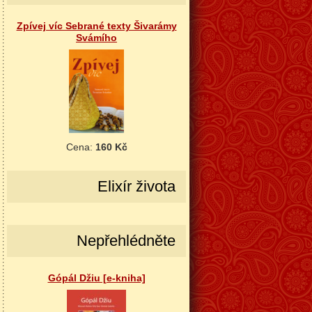
Zpívej víc Sebrané texty Šivarámy
Svámího
Cena:
160 Kč
Elixír života
Nepřehlédněte
Gópál Džiu [e-kniha]