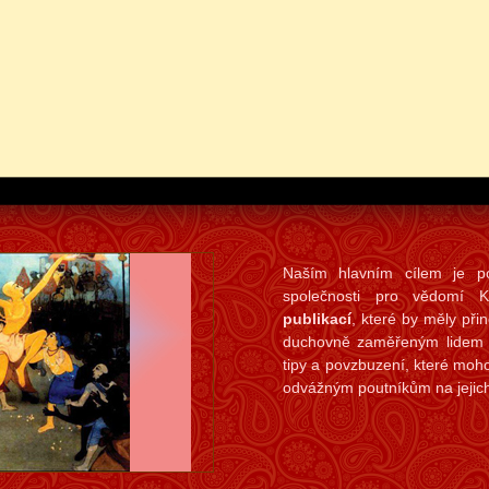
Naším hlavním cílem je pod
společnosti pro vědomí
publikací
, které by měly při
duchovně zaměřeným lidem in
tipy a povzbuzení, které moh
odvážným poutníkům na jejich