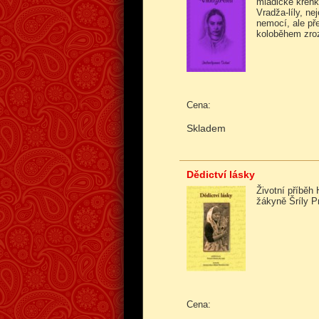
mladičké křeh
Vradža-líly, n
nemocí, ale p
koloběhem zroz
Cena:
Skladem
Dědictví lásky
Životní příběh 
žákyně Šríly 
Cena: