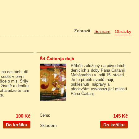
Zobrazit:
Šrí Čaitanja dajá
Příběh založený na původních
denících z doby Pána Čaitanji
 na cestách, díl
Maháprabhu v Indii 15. století.
 sedět v první
Je to příběh svodů máji,
šce o misi Šríly
poklesnutí, nápravy a
životě a deníku
především osvobozující milosti
ahárádže to tam
Pána Čaitanji.
te.
100 Kč
Cena:
145 Kč
Do košíku
Do košíku
Skladem