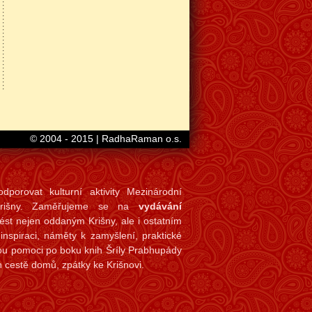
© 2004 - 2015 | RadhaRaman o.s.
porovat kulturní aktivity Mezinárodní
 Krišny. Zaměřujeme se na
vydávání
nést nejen oddaným Krišny, ale i ostatním
spiraci, náměty k zamyšlení, praktické
ou pomoci po boku knih Šríly Prabhupády
 cestě domů, zpátky ke Krišnovi.