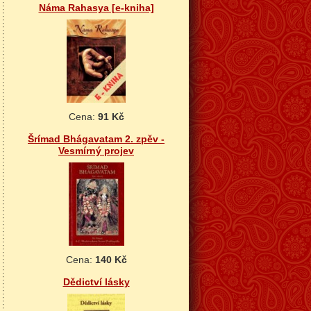
Náma Rahasya [e-kniha]
Cena:
91 Kč
Šrímad Bhágavatam 2. zpěv -
Vesmírný projev
Cena:
140 Kč
Dědictví lásky