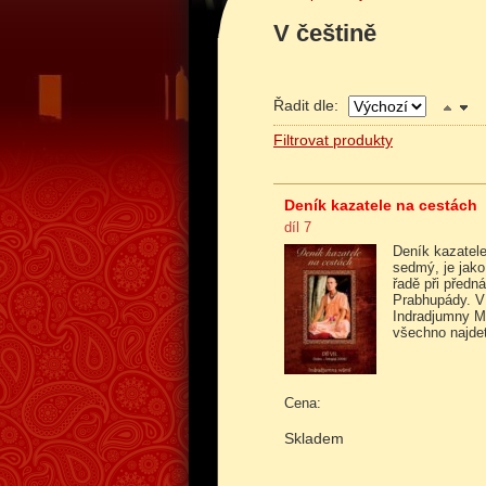
V češtině
Řadit dle:
Filtrovat produkty
Deník kazatele na cestách
díl 7
Deník kazatele
sedmý, je jako
řadě při předná
Prabhupády. V 
Indradjumny M
všechno najde
Cena:
Skladem