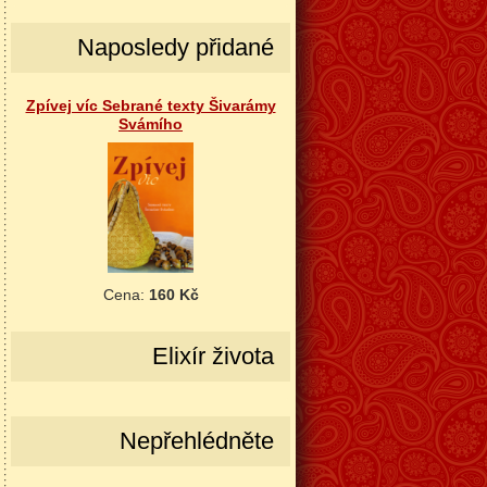
Naposledy přidané
Zpívej víc Sebrané texty Šivarámy
Svámího
Cena:
160 Kč
Elixír života
Nepřehlédněte