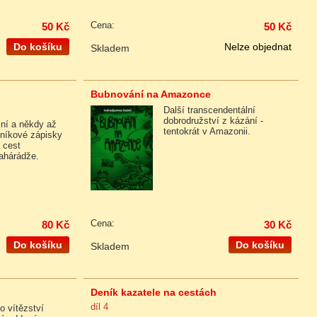
50 Kč
Cena:
50 Kč
Do košíku
Nelze objednat
Skladem
Bubnování na Amazonce
Další transcendentální
dobrodružství z kázání -
ní a někdy až
tentokrát v Amazonii.
eníkové zápisky
 cest
ahárádže.
80 Kč
Cena:
30 Kč
Do košíku
Do košíku
Skladem
Deník kazatele na cestách
díl 4
o vítězství