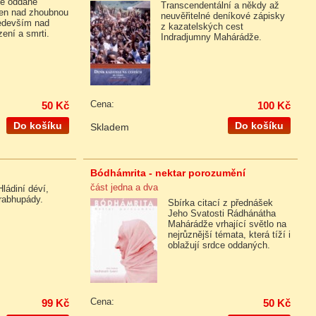
ké oddané
Transcendentální a někdy až
ejen nad zhoubnou
neuvěřitelné deníkové zápisky
ředevším nad
z kazatelských cest
ení a smrti.
Indradjumny Mahárádže.
50 Kč
Cena:
100 Kč
Do košíku
Do košíku
Skladem
Bódhámrita - nektar porozumění
část jedna a dva
Hládiní déví,
Prabhupády.
Sbírka citací z přednášek
Jeho Svatosti Rádhánátha
Mahárádže vrhající světlo na
nejrůznější témata, která tíží i
oblažují srdce oddaných.
99 Kč
Cena:
50 Kč