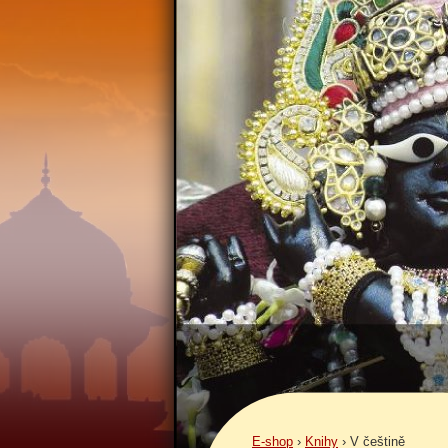
E-shop
›
Knihy
›
V češtině