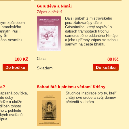
m
Gurudéva a Nimáj
Zápas o přežití
Další příběh z mistrovského
lným způsobem
pera Satsvarúpy dáse
ii starobylého
Gósvámího, který vypráví o
nnáth Purí i
dalších trampotách trochu
y Šrí
samorostlého oddaného Nimáje
Pána Vesmíru.
a jeho upřímný zápas se sebou
samým na cestě bhakti.
100 Kč
Cena:
80 Kč
Do košíku
Do košíku
Skladem
va?
Schodiště k plnému vědomí Krišny
napsaná povídka,
Studnice inspirace pro ty, kteří
 do doby
chtějí své srdce a svůj domov
ádže a ukáže
přetvořit v chrám.
říběh tohoto
ho z pohledu
ských dvořanů
šipua.