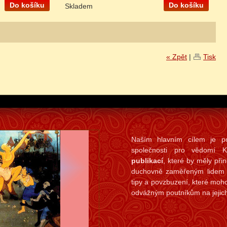
Do košíku
Do košíku
Skladem
« Zpět
|
Tisk
Naším hlavním cílem je pod
společnosti pro vědomí
publikací
, které by měly při
duchovně zaměřeným lidem in
tipy a povzbuzení, které moh
odvážným poutníkům na jejich