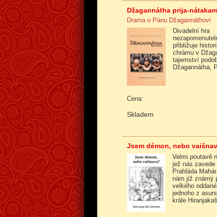
Džagannátha prija-nátaka
Drama o Pánu Džagannáthovi
Divadelní hra
nezapomenute
přibližuje histor
chrámu v Džaga
tajemství podob
Džagannátha, 
Cena:
Skladem
Jsem démon, nebo vaišna
Velmi poutavě 
jež nás zavede
Prahláda Mahár
nám již známý p
velkého oddané
jednoho z asur
krále Hiranjaka