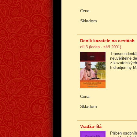
Cena:
Skladem
Deník kazatele na cestách
díl 3 (leden - září 2001)
Transcendentál
neuvěřitelné d
z kazatelských
Indradjumny M
Cena:
Skladem
Vradža-lílá
Příběh osobníh